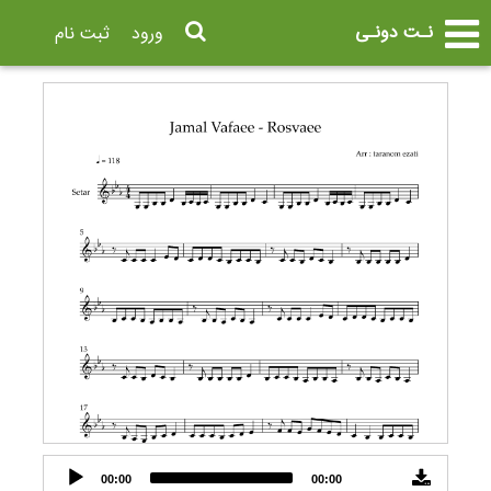
نـت دونـی
ورود
ثبت نام
Audio
00:00
00:00