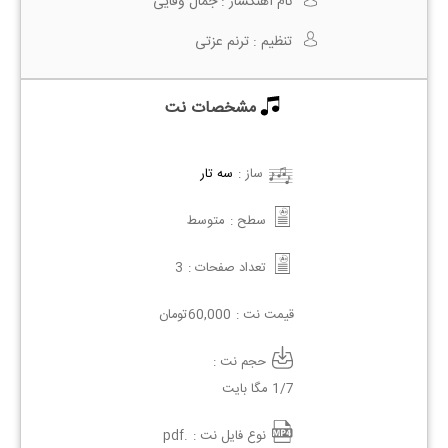
نام آهنگساز :
جمال وفایی
تنظیم :
ترنم عزتی
مشخصات نت
ساز :
سه تار
سطح :
متوسط
تعداد صفحات :
3
قیمت نت :
60,000
تومان
حجم نت :
1/7 مگا بایت
نوع فایل نت :
.pdf