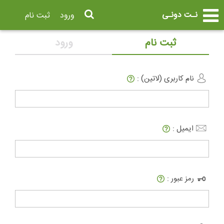
نـت دونـی
ورود
ثبت نام
ثبت نام
ورود
نام کاربری (لاتین) :
ایمیل :
رمز عبور :