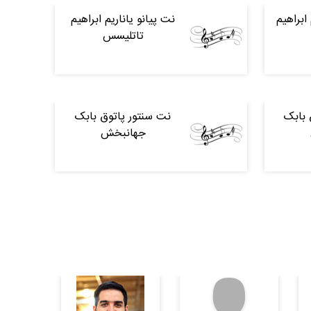
ابراهیم
نت پیانو یاناریم ابراهیم
تاتلیسس
 بابک
نت سنتور پاتوق بابک
جهانبخش