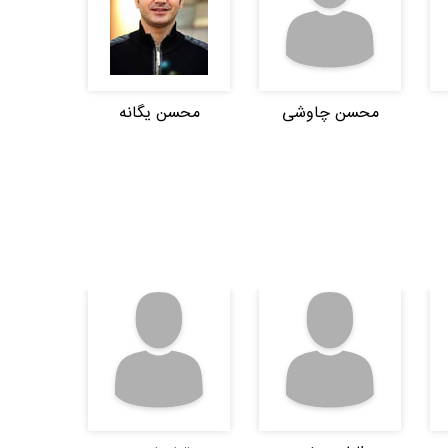
محسن چاوشی
محسن یگانه