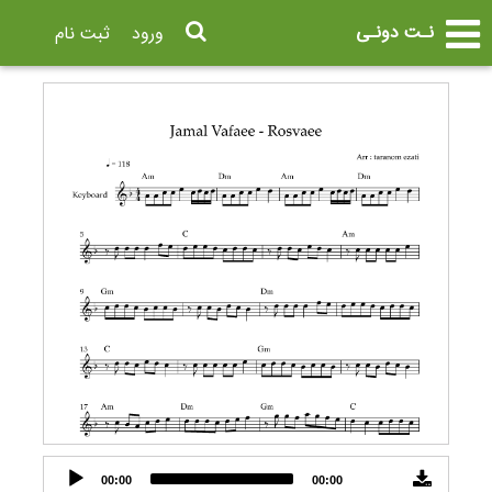
نـت دونـی
ورود
ثبت نام
Audio
00:00
00:00