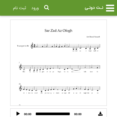
نـت دونـی
ورود
ثبت نام
Audio
00:00
00:00