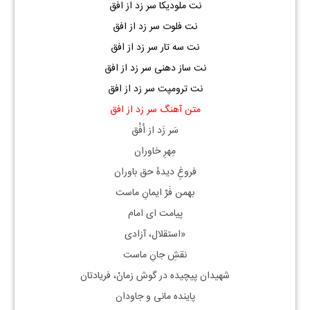
نت ملودیکا سر زد از افق
نت فلوت سر زد از افق
نت سه تار سر زد از افق
نت ساز دهنی سر زد از افق
نت ترومپت سر زد از افق
متن آهنگ سر زد از افق
سَر زَد از اُفُق
مِهرِ خاوران
فروغِ دیدهٔ حق باوران
بهمن فَرِّ ایمانِ ماست
پیامت ای امام
«استقلال، آزادی
نقشِ جانِ ماست
شهیدان پیچیده در گوش زمانْ، فریادتان
پاینده مانی و جاودان