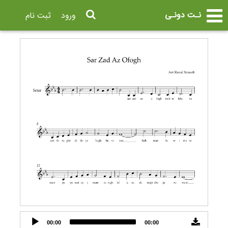
نـت دونـی
ورود
ثبت نام
Audio
00:00
00:00