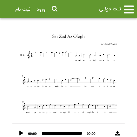
نـت دونـی
ورود
ثبت نام
Audio
00:00
00:00