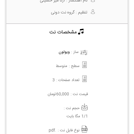
نام آهنگساز :
آرتا میر حسینی
تنظیم :
گروه نت دونی
مشخصات نت
ساز :
ویولون
سطح :
متوسط
تعداد صفحات :
3
قیمت نت :
60,000
تومان
حجم نت :
1/1 مگا بایت
نوع فایل نت :
.pdf