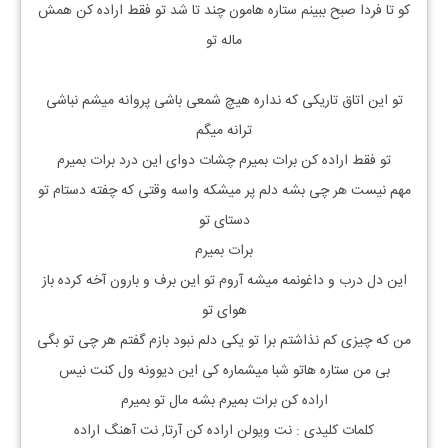
کو تا فردا صبح ببینم ستاره هامون چند تا شد تو فقط اراده کن همش
ماله تو
تو این اتاق تاریکی که نداره هیچ شمعی باشی پروانه میشم نباشی
ترانه میگم
تو فقط اراده کن برات بمیرم چشات دوای این درد برات بمیرم
مهم نیست هر چی بشه دلم پر میشکه واسه وقتی که چفته دستام تو
دستای تو
برات بمیرم
این دل درب و داغونمه میشه آروم تو این برف و بارون آخه کرده باز
هوای تو
من که چیزی کم نذاشتم برا تو یکی دلم نبود بازم گفتم هر چی تو بگی
بی من ستاره هاتو شبا میشماره کی این دیوونه ول کنت نیس
اراده کن برات بمیرم بشه مال تو بمیرم
کلمات کلیدی : نت
ویولن
اراده کن
آرتا, نت آهنگ
اراده