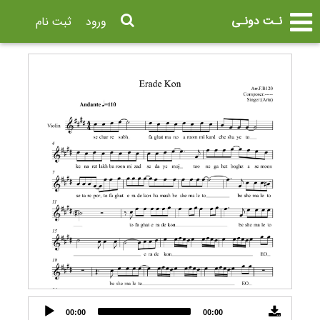
نـت دونـی
ورود
ثبت نام
Audio
00:00
00:00