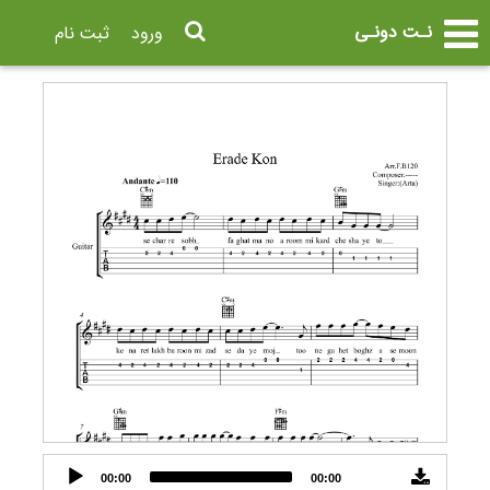
نـت دونـی
ورود
ثبت نام
Audio
00:00
00:00