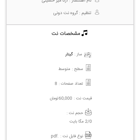
نام آهنگساز :
آرتا میر حسینی
تنظیم :
گروه نت دونی
مشخصات نت
ساز :
گیتار
سطح :
متوسط
تعداد صفحات :
8
قیمت نت :
60,000
تومان
حجم نت :
2/0 مگا بایت
نوع فایل نت :
.pdf