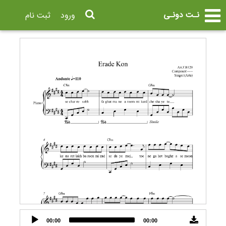
نـت دونـی
ورود
ثبت نام
Audio
00:00
00:00