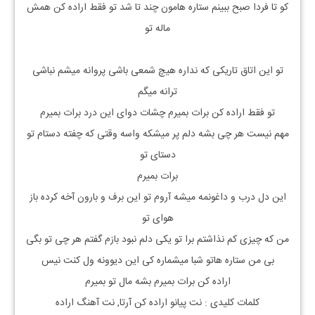
کو تا فردا صبح ببینم ستاره هامون چند تا شد تو فقط اراده کن همش
ماله تو
تو این اتاق تاریکی که نداره هیچ شمعی باشی پروانه میشم نباشی
ترانه میگم
تو فقط اراده کن برات بمیرم چشات دوای این درد برات بمیرم
مهم نیست هر چی بشه دلم پر میشکه واسه وقتی که چفته دستام تو
دستای تو
برات بمیرم
این دل درب و داغونمه میشه آروم تو این برف و بارون آخه کرده باز
هوای تو
من که چیزی کم نذاشتم برا تو یکی دلم نبود بازم گفتم هر چی تو بگی
بی من ستاره هاتو شبا میشماره کی این دیوونه ول کنت نیس
اراده کن برات بمیرم بشه مال تو بمیرم
کلمات کلیدی : نت
پیانو
اراده کن
آرتا, نت آهنگ
اراده