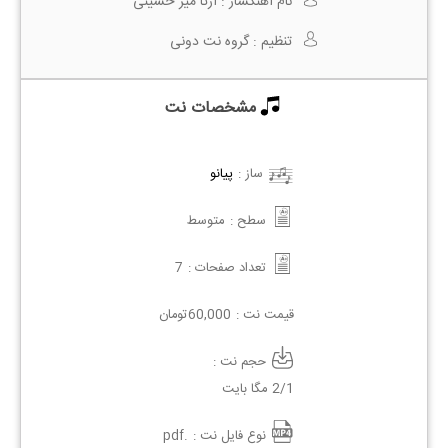
نام آهنگساز :
آرتا میر حسینی
تنظیم :
گروه نت دونی
مشخصات نت
ساز :
پیانو
سطح :
متوسط
تعداد صفحات :
7
قیمت نت :
60,000
تومان
حجم نت :
2/1 مگا بایت
نوع فایل نت :
.pdf