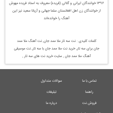
۱۳۹۶ خوانندگان ایرانی و گلالی (فریده) معروف به استاد فریده مهوش
از خوانندگان زن اهل افغانستان سلما جهانی و آریانا سعید نیز این
آهنگ را خوانده‌اند
کلمات کلیدی : نت
سه تار
ملا
ممد جان, نت آهنگ
ملا
ممد
جان
برای
سه تار, خرید نت
ملا
ممد جان
با
سه تار, نت موسیقی
آهنگ
ملا
ممد جان
,
سایت خرید نت های
سه تار
,
تماس با ما
سوالات متداول
راهنما
تبلیغات
فروش نت
درباره ما