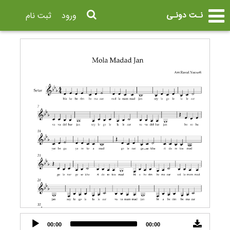
نـت دونـی
ورود
ثبت نام
Audio
00:00
00:00