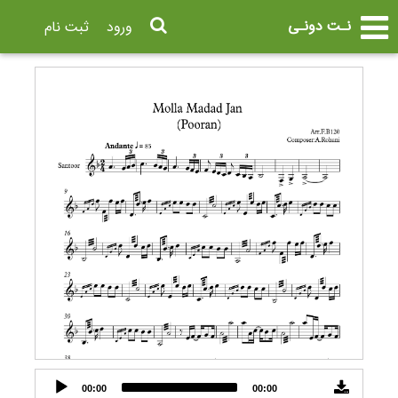
نـت دونـی
ورود
ثبت نام
Audio
00:00
00:00