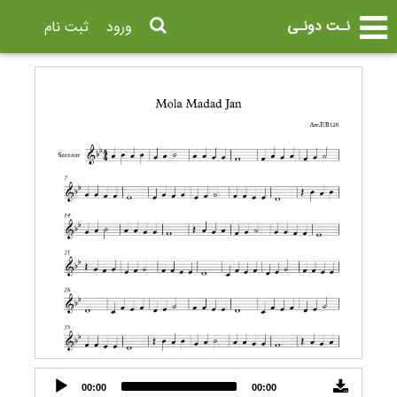
نـت دونـی
ورود
ثبت نام
Audio
00:00
00:00