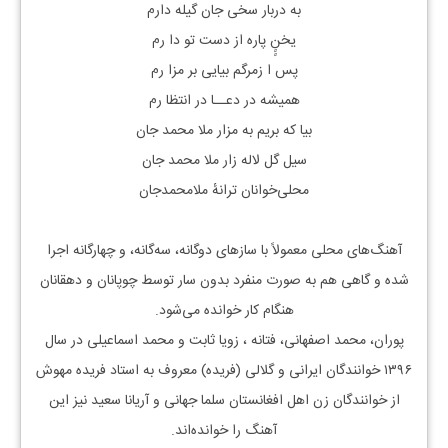
به دربار سخی جان گیله دارم
یخنٍٍ پاره از دست تو دا رم
پس ا زمرگم بیایی بر مزا رم
همیشه در دعــا در انتظا رم
بیا که بریم به مزار ملا محمد جان
سیل گل لاله زار ملا محمد جان
محلی‌خوانان ترانهٔ ملامحمدجان
آهنگ‌های محلی معمولاً با سازهای دوگانه، سه‌گانه، و چهارگانه اجرا
شده و گاهی هم به صورت منفرد بدون سار توسط چوپانان و دهقانان
هنگام کار خوانده می‌شود.
پوران، محمد اصفهانی، فتانه ، زویا ثابت و محمد اسماعیلی در سال
۱۳۹۶ خوانندگان ایرانی و گلالی (فریده) معروف به استاد فریده مهوش
از خوانندگان زن اهل افغانستان سلما جهانی و آریانا سعید نیز این
آهنگ را خوانده‌اند.