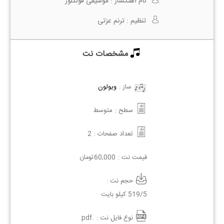
نام آهنگساز :
موسیقی فولکلور
تنظیم :
ترنم عزتی
مشخصات نت
ساز :
ویولون
سطح :
متوسط
تعداد صفحات :
2
قیمت نت :
60,000
تومان
حجم نت :
519/5 کیلو بایت
نوع فایل نت :
.pdf