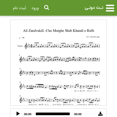
نـت دونـی
ورود
ثبت نام
Audio
00:00
00:00