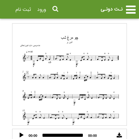
نـت دونـی
ورود
ثبت نام
Audio
00:00
00:00