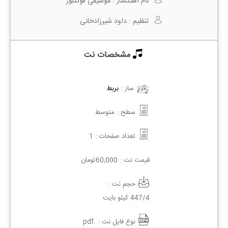
نام آهنگساز :
موسیقی فولکلور
تنظیم :
داود شیرزادخانی
مشخصات نت
ساز :
بربط
سطح :
متوسط
تعداد صفحات :
1
قیمت نت :
60,000
تومان
حجم نت :
447/4 کیلو بایت
نوع فایل نت :
.pdf