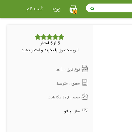
ورود
ثبت نام
0
5
از 5 امتیاز
این محصول را بخرید و امتیاز دهید
نوع فایل :
.pdf
سطح :
متوسط
حجم :
1/0 مگا بایت
ساز :
پیانو