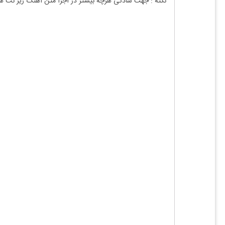
نکته : جهت سادگی هرچه بیشتر در اجرا متن آهنگ زیر نت ه