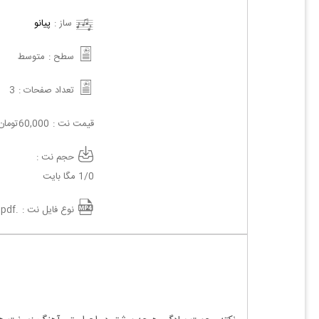
ساز :
پیانو
سطح :
متوسط
تعداد صفحات :
3
قیمت نت :
60,000
تومان
حجم نت :
1/0 مگا بایت
نوع فایل نت :
.pdf