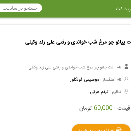
ید نت
تار
سنتور
ساز دهنی
ارینت
سه تار
تار
ت پیانو چو مرغ شب خواندی و رفتی علی زند وکیلی
اکسوفون
بربط
چنگ
وکن اشپیل
ویبرافون
کنترباس
نام :
نت پیانو چو مرغ شب خواندی و رفتی علی زند وکیلی
ی هفت بند
وکال
ترومبون
موسیقی فولکلور
نام آهنگساز :
ولا
قانون
مثلث
ترنم عزتی
تنظیم :
وت ریکوردر
توبا
هورن
قیمت :
60,000
تومان
اضافه به سبد خرید