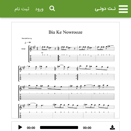
نـت دونـی
ورود
ثبت نام
Audio
00:00
00:00