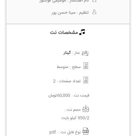
نام آهنگساز :
موسیقی فولکلور
تنظیم :
سینا حسن پور
مشخصات نت
ساز :
گیتار
سطح :
متوسط
تعداد صفحات :
2
قیمت نت :
60,000
تومان
حجم نت :
950/2 کیلو بایت
نوع فایل نت :
.pdf