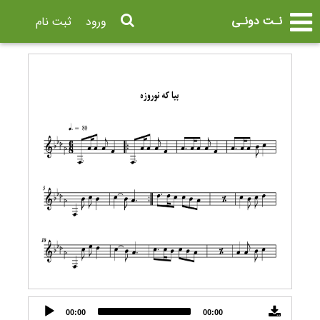
نـت دونـی
ورود
ثبت نام
Audio
00:00
00:00