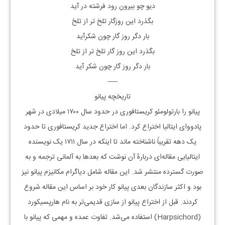
دیو چو بیرون رود فرشته در آید
بگذرد این روزگار تلخ تر از تلخ
بار دگر روز گار چون شکرآید
بگذرد این روز گار تلخ تر از تلخ
بار دگر روز گار چون شکر آید
-----
تاریخچه پیانو
پیانو را بارتولومئو کریستافوری در حدود سال ۱۷۰۰ میلادی در شهر
پادووای ایتالیا اختراع کرد. اما اختراع جدید کریستافوری تا حدود
یک دهه تقریباً ناشناخته ماند تا اینکه در سال ۱۷۱۱ یک نویسنده
ایتالیایی مقاله‌ای دربارهٔ آن نوشت که بعدها به آلمانی ترجمه و به
صورت گسترده منتشر شد. این مقاله شامل دیاگرام مکانیزم پیانو نیز
بود و اکثر سازندگان بعدی پیانو کار خود بر اساس این مقاله شروع
کردند. قبل از اختراع پیانو از سازی قدیمی‌تر به نام هارپسیکورد
(Harpsichord) استفاده می‌شد. تفاوت عمده و مهمی که پیانو با