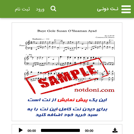
نـت دونـی
ورود
ثبت نام
Audio
00:00
00:00