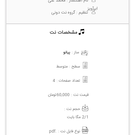
نام آهنگساز :
محمد علی
ابرآویز
تنظیم :
گروه نت دونی
مشخصات نت
ساز :
پیانو
سطح :
متوسط
تعداد صفحات :
4
قیمت نت :
60,000
تومان
حجم نت :
2/1 مگا بایت
نوع فایل نت :
.pdf