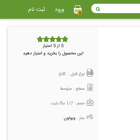
ورود
ثبت نام
0
از 5 امتیاز
5
این محصول را بخرید و امتیاز دهید
.pdf
نوع فایل :
سطح :
متوسط
حجم :
1/7 مگا بایت
ساز :
ویولون