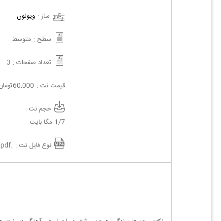
ساز :
ویولون
سطح :
متوسط
3
تعداد صفحات :
تومان
60,000
قیمت نت :
حجم نت :
1/7 مگا بایت
.pdf
نوع فایل نت :