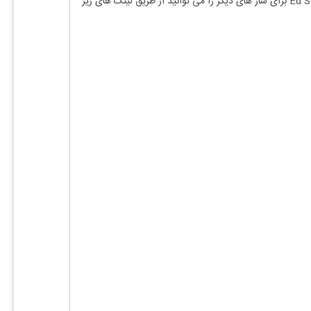
نکته : جهت سادگی هرچه بیشتر در اجرا متن آهنگ زیر نت های ویولن نوشته شده است نسخه های دیگر نت Thinking Out Loud از Ed Sheeran برای ساز های دیگر را می توانید از طریق لینک های زیر