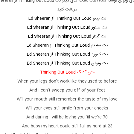
دریافت کنید
نت پیانو Thinking Out Loud از Ed Sheeran
نت سنتور Thinking Out Loud از Ed Sheeran
نت گیتار Thinking Out Loud از Ed Sheeran
نت سه تار Thinking Out Loud از Ed Sheeran
نت کیبورد Thinking Out Loud از Ed Sheeran
نت ویولن Thinking Out Loud از Ed Sheeran
متن آهنگ Thinking Out Loud
When your legs don't work like they used to before
And I can't sweep you off of your feet
Will your mouth still remember the taste of my love
Will your eyes still smile from your cheeks
And darling I will be loving you 'til we're 70
And baby my heart could still fall as hard at 23