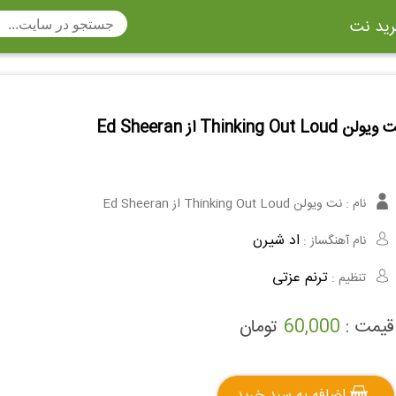
ید نت
تار
سنتور
ساز دهنی
ارینت
نت ویولن Thinking Out Loud از Ed Sh
سه تار
تار
اکسوفون
بربط
چنگ
وکن اشپیل
ویبرافون
کنترباس
نام :
نت ویولن Thinking Out Loud از Ed Sheeran
ی هفت بند
وکال
ترومبون
اد شیرن
نام آهنگساز :
ولا
قانون
مثلث
ترنم عزتی
تنظیم :
وت ریکوردر
توبا
هورن
تومان
60,000
قیمت :
اضافه به سبد خرید