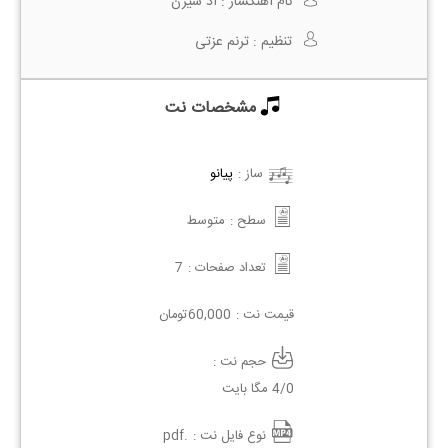
نام آهنگساز :
اد شیرن
تنظیم :
ترنم عزتی
مشخصات نت
ساز :
پیانو
سطح :
متوسط
7
تعداد صفحات :
تومان
60,000
قیمت نت :
حجم نت :
4/0 مگا بایت
.pdf
نوع فایل نت :