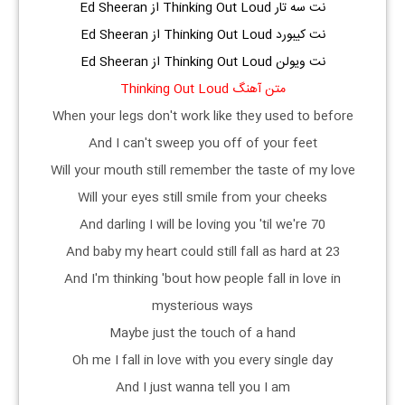
نت سه تار Thinking Out Loud از Ed Sheeran
نت کیبورد Thinking Out Loud از Ed Sheeran
نت ویولن Thinking Out Loud از Ed Sheeran
متن آهنگ Thinking Out Loud
When your legs don't work like they used to before
And I can't sweep you off of your feet
Will your mouth still remember the taste of my love
Will your eyes still smile from your cheeks
And darling I will be loving you 'til we're 70
And baby my heart could still fall as hard at 23
And I'm thinking 'bout how people fall in love in
mysterious ways
Maybe just the touch of a hand
Oh me I fall in love with you every single day
And I just wanna tell you I am