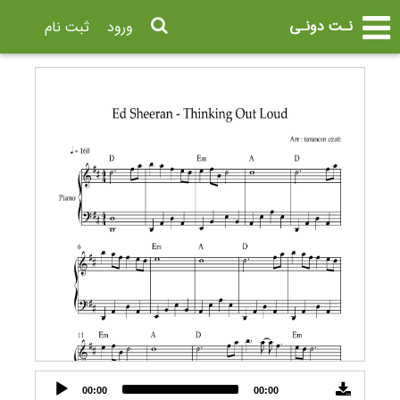
نـت دونـی
ورود
ثبت نام
Audio
00:00
00:00