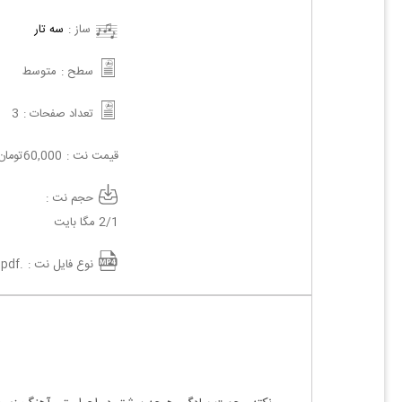
ساز :
سه تار
سطح :
متوسط
تعداد صفحات :
3
قیمت نت :
60,000
تومان
حجم نت :
2/1 مگا بایت
نوع فایل نت :
.pdf