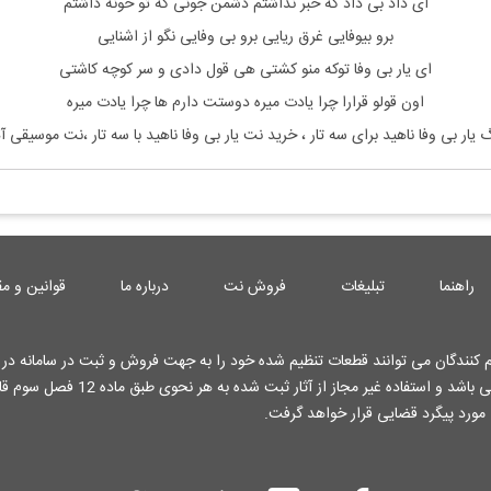
ای داد بی داد که خبر نداشتم دشمن جونی که تو خونه داشتم
برو بیوفایی غرق ریایی برو بی وفایی نگو از اشنایی
ای یار بی وفا توکه منو کشتی هی قول دادی و سر کوچه کاشتی
اون قولو قرارا چرا یادت میره دوستت دارم ها چرا یادت میره
گ
یار بی وفا ناهید
برای سه تار ، خرید نت
یار بی وفا ناهید
با سه تار ،نت موسیقی 
راهنما
تبلیغات
فروش نت
درباره ما
قوانین و مق
کنندگان می توانند قطعات تنظیم شده خود را به جهت فروش و ثبت در سامانه در ا
کارشناسان وب سایت قرار دهند . تمامی حقوق این وب سایت محفوظ می باشد و استفاده غیر م
 مورد پیگرد قضایی قرار خواهد گرفت.