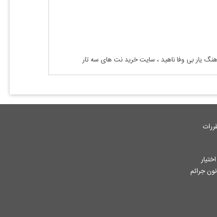
آهنگ
یار بی وفا ناهید
، سایت خرید نت های سه تار
ررات
ختیار
جاز از آثار ثبت شده به هر نحوی طبق ماده 12 فصل سوم قانون جرائم