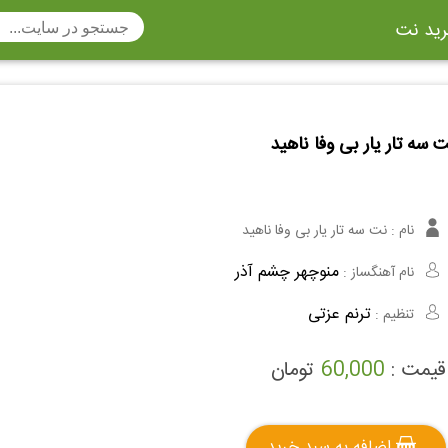
ید نت
تار
سنتور
ساز دهنی
ارینت
سه تار
 سه تار یار بی وفا ناهید
تار
اکسوفون
بربط
چنگ
وکن اشپیل
ویبرافون
کنترباس
نام :
نت سه تار یار بی وفا ناهید
ی هفت بند
وکال
ترومبون
منوچهر چشم آذر
نام آهنگساز :
ولا
قانون
مثلث
ترنم عزتی
تنظیم :
وت ریکوردر
توبا
هورن
قیمت :
60,000
تومان
اضافه به سبد خرید