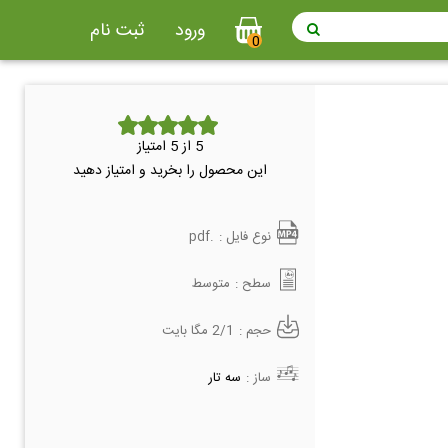
ورود
ثبت نام
0
5
از 5 امتیاز
این محصول را بخرید و امتیاز دهید
نوع فایل :
.pdf
سطح :
متوسط
حجم :
2/1 مگا بایت
ساز :
سه تار