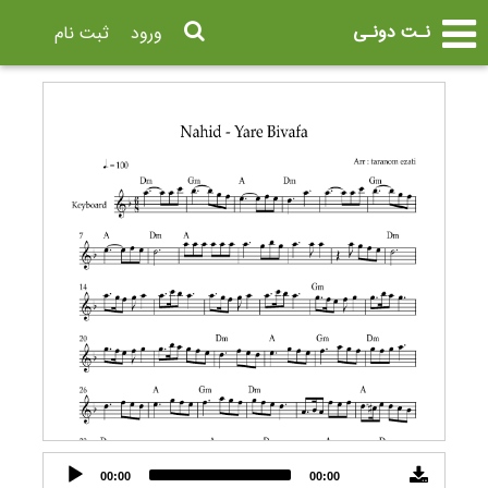
نـت دونـی
ورود
ثبت نام
Audio
00:00
00:00