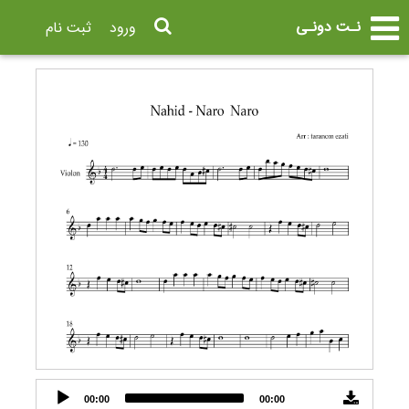
نـت دونـی
ورود
ثبت نام
Audio
00:00
00:00