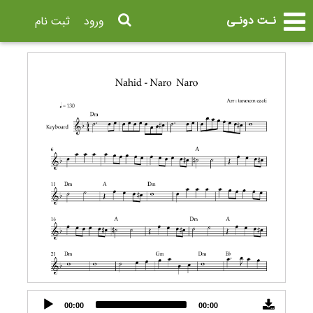
نـت دونـی
ورود
ثبت نام
Audio
00:00
00:00