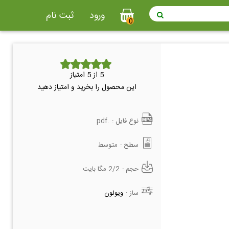
ورود
ثبت نام
0
5
از 5 امتیاز
این محصول را بخرید و امتیاز دهید
نوع فایل :
.pdf
سطح :
متوسط
حجم :
2/2 مگا بایت
ساز :
ویولون