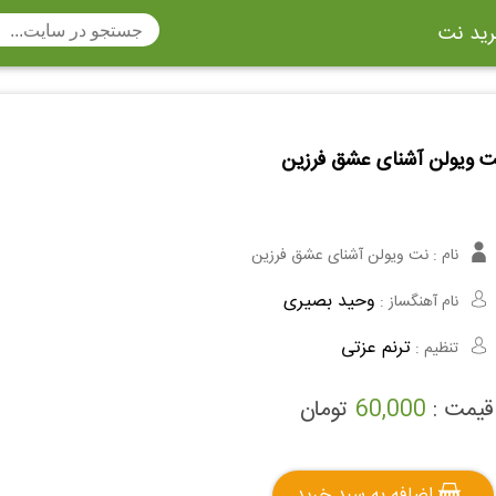
ید نت
تار
سنتور
ساز دهنی
ارینت
سه تار
ت ویولن آشنای عشق فرزین
تار
اکسوفون
بربط
چنگ
وکن اشپیل
ویبرافون
کنترباس
نام :
نت ویولن آشنای عشق فرزین
ی هفت بند
وکال
ترومبون
وحید بصیری
نام آهنگساز :
ولا
قانون
مثلث
ترنم عزتی
تنظیم :
وت ریکوردر
توبا
هورن
قیمت :
60,000
تومان
اضافه به سبد خرید