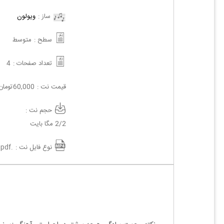
ساز :
ویولون
سطح :
متوسط
تعداد صفحات :
4
قیمت نت :
60,000
تومان
حجم نت :
2/2 مگا بایت
نوع فایل نت :
.pdf