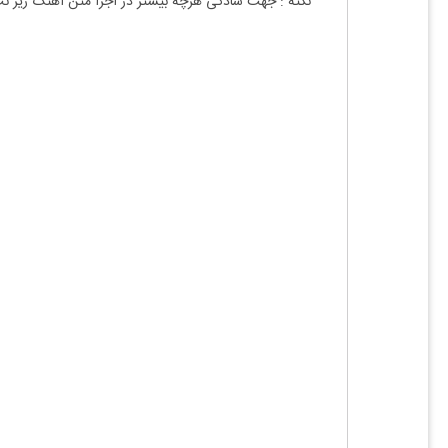
نکته : جهت سادگی هرچه بیشتر در اجرا متن آهنگ زیر ن