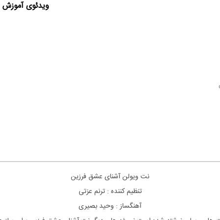
ویدئوی آموزش ا
نت ویولن آشنای عشق فرزین
تنظیم کننده : ترنم عزتی
آهنگساز : وحید بصیری