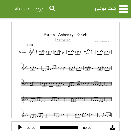
نـت دونـی
ورود
ثبت نام
Audio
00:00
00:00