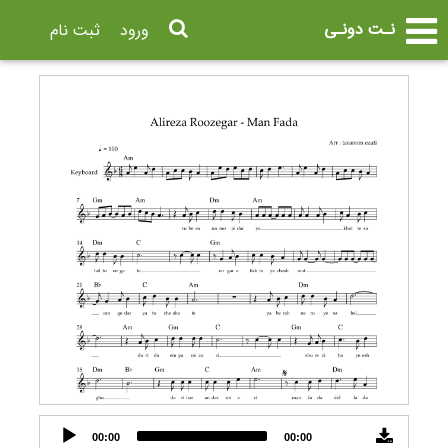
نـت دونـی
ورود
ثبت نام
Audio
00:00
00:00