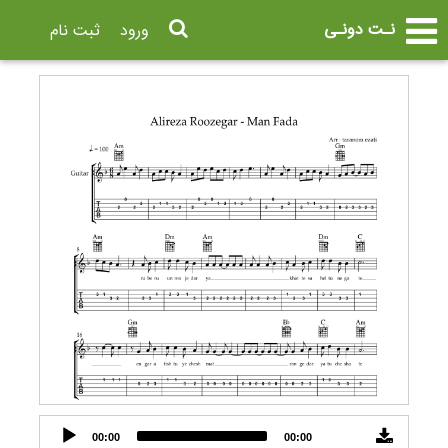
نـت دونـی
ورود
ثبت نام
Audio
00:00
00:00