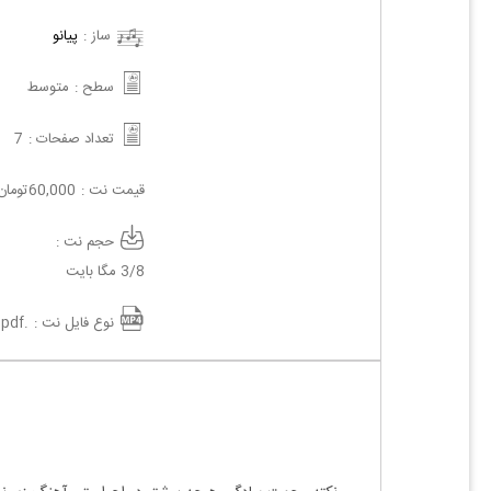
ساز :
پیانو
سطح :
متوسط
تعداد صفحات :
7
قیمت نت :
60,000
تومان
حجم نت :
3/8 مگا بایت
نوع فایل نت :
.pdf