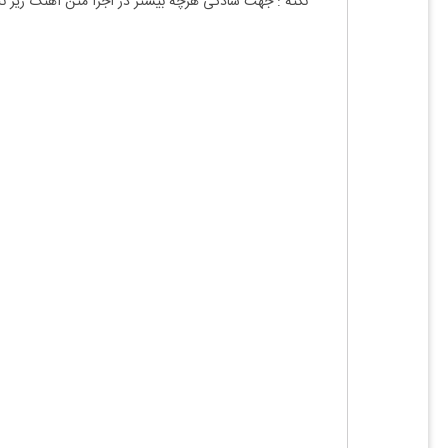
نکته : جهت سادگی هرچه بیشتر در اجرا متن آهنگ زیر نت