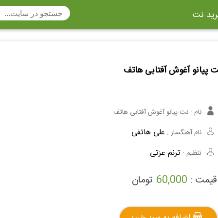
ید نت
تار
سنتور
ساز دهنی
ارینت
سه تار
ت پیانو آغوش آفتابی هاتف
تار
اکسوفون
بربط
چنگ
وکن اشپیل
ویبرافون
کنترباس
نام :
نت پیانو آغوش آفتابی هاتف
ی هفت بند
وکال
ترومبون
علی هاتفی
نام آهنگساز :
ولا
قانون
مثلث
ترنم عزتی
تنظیم :
وت ریکوردر
توبا
هورن
قیمت :
60,000
تومان
اضافه به سبد خرید