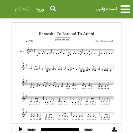
نـت دونـی
ورود
ثبت نام
Audio
00:00
00:00