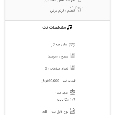
نام آهنگساز :
اسفندیار
منفردزاده
تنظیم :
ترنم عزتی
مشخصات نت
ساز :
سه تار
سطح :
متوسط
تعداد صفحات :
3
قیمت نت :
60,000
تومان
حجم نت :
1/7 مگا بایت
نوع فایل نت :
.pdf