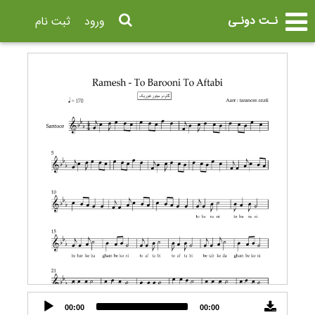
نـت دونـی
ورود
ثبت نام
Audio
00:00
00:00