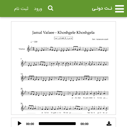
نـت دونـی
ورود
ثبت نام
Audio
00:00
00:00