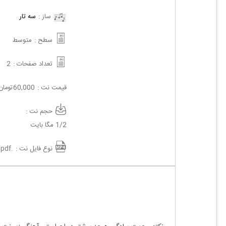
ساز :
سه تار
سطح :
متوسط
تعداد صفحات :
2
قیمت نت :
60,000
تومان
حجم نت :
1/2 مگا بایت
نوع فایل نت :
.pdf