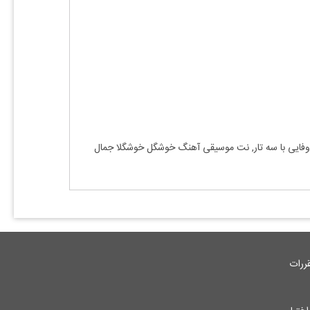
فایی
با
سه تار, نت موسیقی آهنگ
خوشگل خوشگلا جمال
ررات