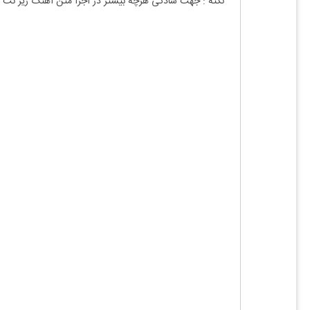
نکته : جهت سادگی هرچه بیشتر در اجرا متن آهنگ زیر نت 