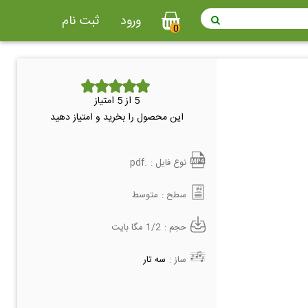
ورود
ثبت نام
0
5
از 5 امتیاز
این محصول را بخرید و امتیاز دهید
نوع فایل :
.pdf
سطح :
متوسط
حجم :
1/2 مگا بایت
ساز :
سه تار