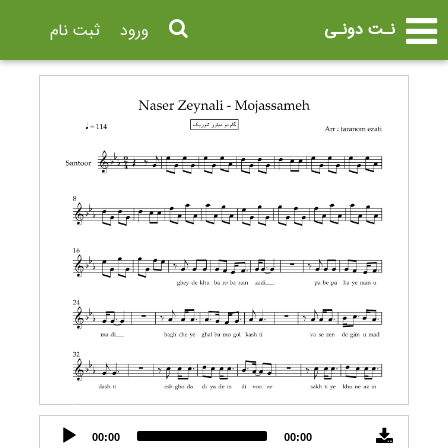
نـت دونـی
ورود
ثبت نام
Audio
00:00
00:00