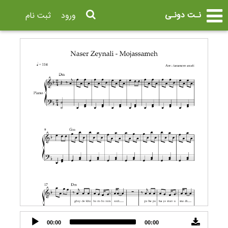
نـت دونـی
ورود
ثبت نام
Audio
00:00
00:00