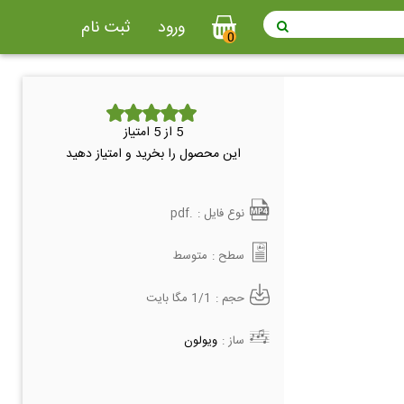
ورود
ثبت نام
0
5
از 5 امتیاز
این محصول را بخرید و امتیاز دهید
نوع فایل :
.pdf
سطح :
متوسط
حجم :
1/1 مگا بایت
ساز :
ویولون