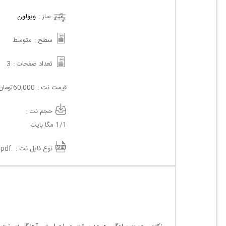
ساز :
ویولون
سطح :
متوسط
تعداد صفحات :
3
قیمت نت :
60,000
تومان
حجم نت :
1/1 مگا بایت
نوع فایل نت :
.pdf