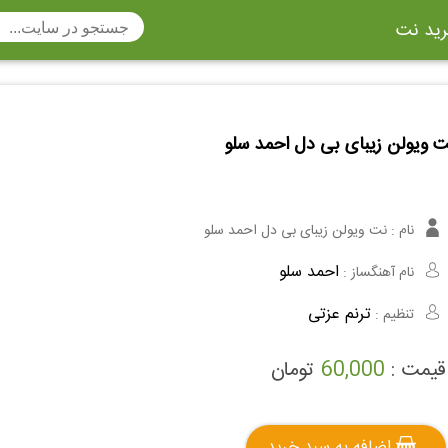
ید نت
تار
سنتور
ساز دهنی
ارینت
سه تار
ت ویولن زیبای بی دل احمد سلو
تار
اکسوفون
بربط
چنگ
وکن اشپیل
ویبرافون
کنترباس
نام :
نت ویولن زیبای بی دل احمد سلو
ی هفت بند
وکال
ترومبون
احمد سلو
نام آهنگساز :
ولا
قانون
مثلث
ترنم عزتی
تنظیم :
وت ریکوردر
توبا
هورن
قیمت :
60,000
تومان
اضافه به سبد خرید