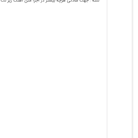
نکته : جهت سادگی هرچه بیشتر در اجرا متن آهنگ زیر نت 