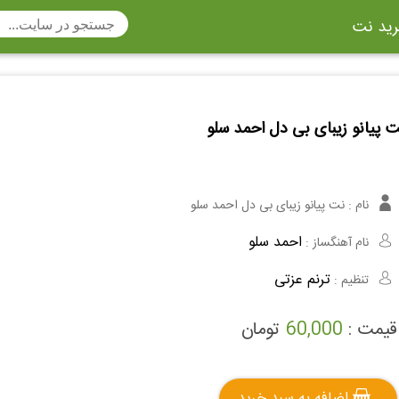
ید نت
تار
سنتور
ساز دهنی
ارینت
سه تار
 پیانو زیبای بی دل احمد سلو
تار
اکسوفون
بربط
چنگ
وکن اشپیل
ویبرافون
کنترباس
نام :
نت پیانو زیبای بی دل احمد سلو
ی هفت بند
وکال
ترومبون
احمد سلو
نام آهنگساز :
ولا
قانون
مثلث
ترنم عزتی
تنظیم :
وت ریکوردر
توبا
هورن
قیمت :
60,000
تومان
اضافه به سبد خرید