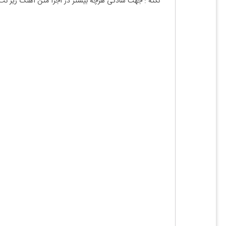
نکته : جهت سادگی هرچه بیشتر در اجرا متن آهنگ زیر نت