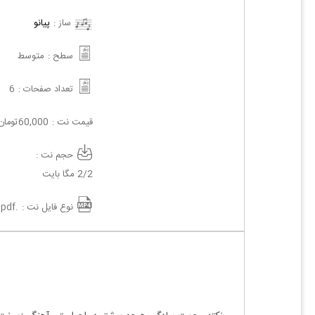
ساز :
پیانو
سطح :
متوسط
تعداد صفحات :
6
قیمت نت :
60,000
تومان
حجم نت :
2/2 مگا بایت
نوع فایل نت :
.pdf