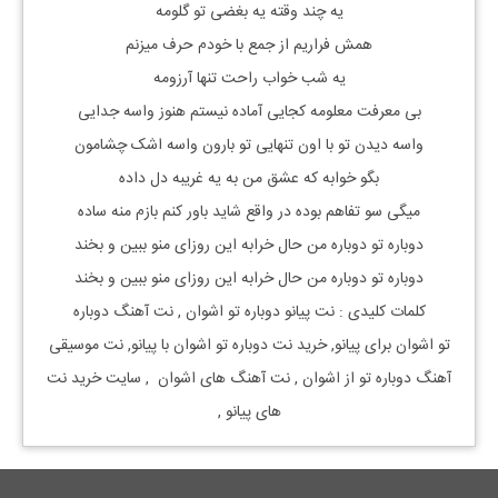
یه چند وقته یه بغضی تو گلومه
همش فراریم از جمع با خودم حرف میزنم
یه شب خواب راحت تنها آرزومه
بی معرفت معلومه کجایی آماده نیستم هنوز واسه جدایی
واسه دیدن تو با اون تنهایی تو بارون واسه اشک چشامون
بگو خوابه که عشق من به یه غریبه دل داده
میگی سو تفاهم بوده در واقع شاید باور کنم بازم منه ساده
دوباره تو دوباره من حال خرابه این روزای منو ببین و بخند
دوباره تو دوباره من حال خرابه این روزای منو ببین و بخند
کلمات کلیدی : نت
پیانو
دوباره تو
اشوان
, نت آهنگ
دوباره
تو
اشوان
برای
پیانو, خرید نت
دوباره تو
اشوان
با
پیانو, نت موسیقی
آهنگ
دوباره تو
از
اشوان
, نت آهنگ های
اشوان
, سایت خرید نت
های
پیانو
,