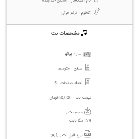
نام آهنگساز :
اشکان خدابنده
لو
تنظیم :
ترنم عزتی
مشخصات نت
ساز :
پیانو
سطح :
متوسط
تعداد صفحات :
5
قیمت نت :
60,000
تومان
حجم نت :
2/9 مگا بایت
نوع فایل نت :
.pdf