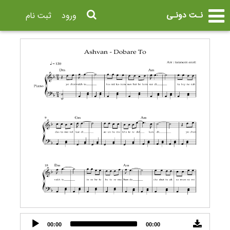
نـت دونـی
ورود
ثبت نام
Audio
00:00
00:00