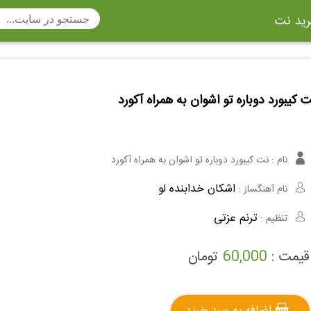
ید نت
تار
سنتور
ساز دهنی
ارینت
سه تار
 کیبورد دوباره تو اشوان به همراه آکورد
تار
اکسوفون
بربط
چنگ
وکن اشپیل
ویبرافون
کنترباس
نام :
نت کیبورد دوباره تو اشوان به همراه آکورد
ی هفت بند
وکال
ترومبون
اشکان خدابنده لو
نام آهنگساز :
ولا
قانون
مثلث
ترنم عزتی
تنظیم :
وت ریکوردر
توبا
هورن
قیمت :
60,000
تومان
اضافه به سبد خرید