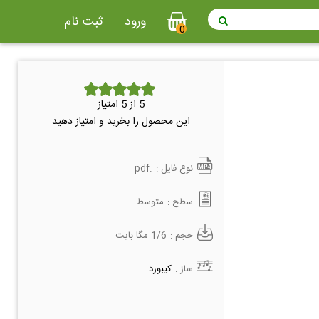
ورود
ثبت نام
0
5
از 5 امتیاز
این محصول را بخرید و امتیاز دهید
نوع فایل :
.pdf
سطح :
متوسط
حجم :
1/6 مگا بایت
ساز :
کیبورد