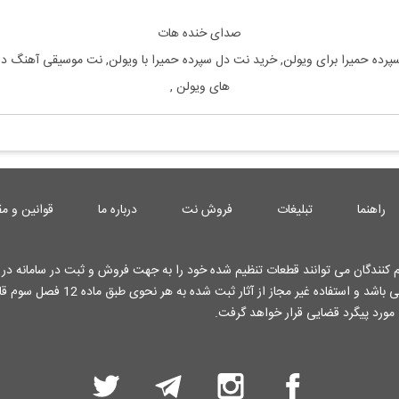
صدای خنده هات
پرده
حمیرا
برای
ویولن, خرید نت
دل سپرده
حمیرا
با
ویولن, نت موسیقی آهنگ
دل
های
ویولن
,
راهنما
تبلیغات
فروش نت
درباره ما
قوانین و مق
کنندگان می توانند قطعات تنظیم شده خود را به جهت فروش و ثبت در سامانه در ا
کارشناسان وب سایت قرار دهند . تمامی حقوق این وب سایت محفوظ می باشد و استفاده غیر م
 مورد پیگرد قضایی قرار خواهد گرفت.