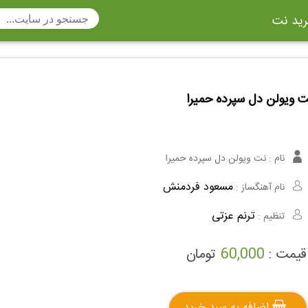
ید نت
تار
سنتور
ساز دهنی
ارینت
سه تار
ت ویولن دل سپرده حمیرا
تار
اکسوفون
بربط
چنگ
وکن اشپیل
ویبرافون
کنترباس
نام :
نت ویولن دل سپرده حمیرا
ی هفت بند
وکال
ترومبون
مسعود فردمنش
نام آهنگساز :
ولا
قانون
مثلث
ترنم عزتی
تنظیم :
وت ریکوردر
توبا
هورن
قیمت :
60,000
تومان
اضافه به سبد خرید