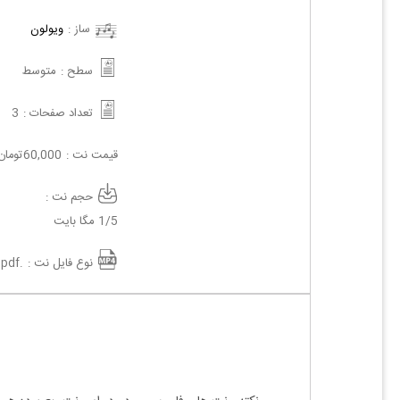
ساز :
ویولون
سطح :
متوسط
تعداد صفحات :
3
قیمت نت :
60,000
تومان
حجم نت :
1/5 مگا بایت
نوع فایل نت :
.pdf