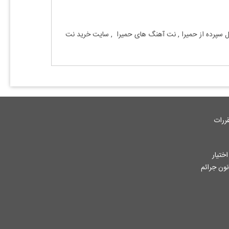
 سپرده
از
حمیرا
, نت آهنگ های
حمیرا
, سایت خرید نت
ررات
ختیار
جاز از آثار ثبت شده به هر نحوی طبق ماده 12 فصل سوم قانون جرائم