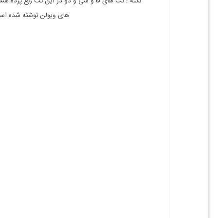
نکته :
نت های فا و سی و دو در این نت ربع پرده هستن
های
ویولن
نوشته شده اس