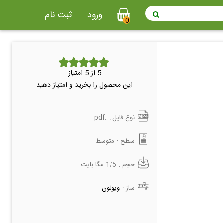
ورود
ثبت نام
0
5
از 5 امتیاز
این محصول را بخرید و امتیاز دهید
نوع فایل :
.pdf
سطح :
متوسط
حجم :
1/5 مگا بایت
ساز :
ویولون