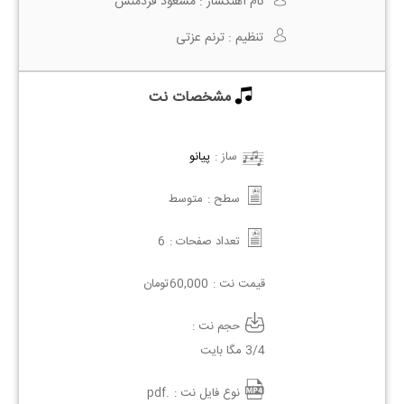
نام آهنگساز :
مسعود فردمنش
تنظیم :
ترنم عزتی
مشخصات نت
ساز :
پیانو
سطح :
متوسط
تعداد صفحات :
6
قیمت نت :
60,000
تومان
حجم نت :
3/4 مگا بایت
نوع فایل نت :
.pdf