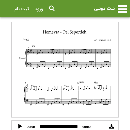
نـت دونـی
ورود
ثبت نام
Audio
00:00
00:00