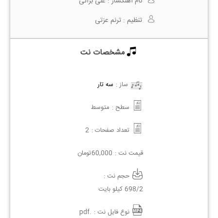
نام آهنگساز :
علی براتی
تنظیم :
ترنم عزتی
مشخصات نت
ساز :
سه تار
سطح :
متوسط
تعداد صفحات :
2
قیمت نت :
60,000
تومان
حجم نت :
698/2 کیلو بایت
نوع فایل نت :
.pdf