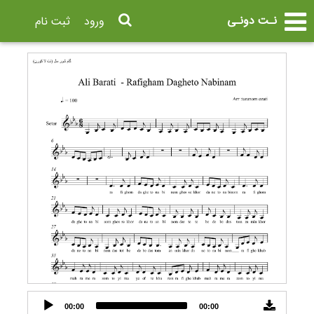
نـت دونـی
ورود
ثبت نام
Audio
00:00
00:00