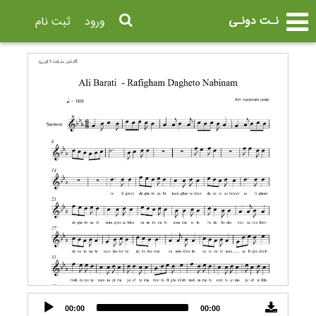
نـت دونـی
ورود
ثبت نام
Audio
00:00
00:00