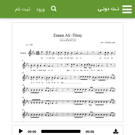
نـت دونـی
ورود
ثبت نام
Audio
00:00
00:00