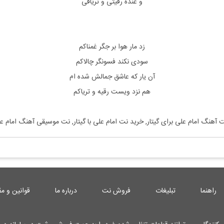
و عنده رقیتی و تریاقی
زد مار هوا بر جگر غمناکم
سودی نکند فسونگر چالاکم
آن یار که عاشق جمالش شده ام
هم نزد ویست رقیه و تریاکم
ت آهنگ
امام علی
برای
گیتار, خرید نت
امام علی
با
گیتار, نت موسیقی آهنگ
امام ع
راهنما
تبلیغات
فروش نت
درباره ما
قوانین و مق