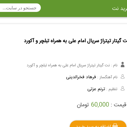
ید نت
تار
سنتور
ساز دهنی
ارینت
سه تار
تار
 گیتار تیتراژ سریال امام علی به همراه تبلچر و آکورد
اکسوفون
بربط
چنگ
وکن اشپیل
ویبرافون
کنترباس
نام :
نت گیتار تیتراژ سریال امام علی به همراه تبلچر و آکورد
ی هفت بند
وکال
ترومبون
فرهاد فخرالدینی
نام آهنگساز :
ولا
قانون
مثلث
ترنم عزتی
تنظیم :
وت ریکوردر
توبا
هورن
قیمت :
60,000
تومان
اضافه به سبد خرید