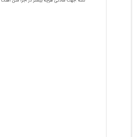
نکته :جهت سادگی هرچه بیشتر در اجرا متن آهنگ 