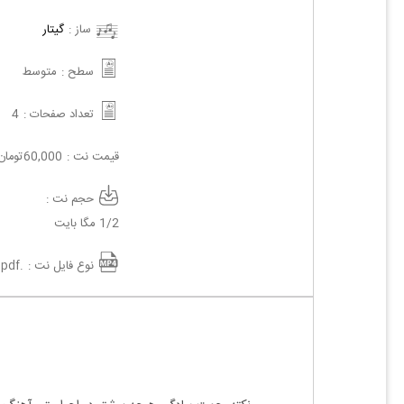
ساز :
گیتار
سطح :
متوسط
تعداد صفحات :
4
قیمت نت :
60,000
تومان
حجم نت :
1/2 مگا بایت
نوع فایل نت :
.pdf