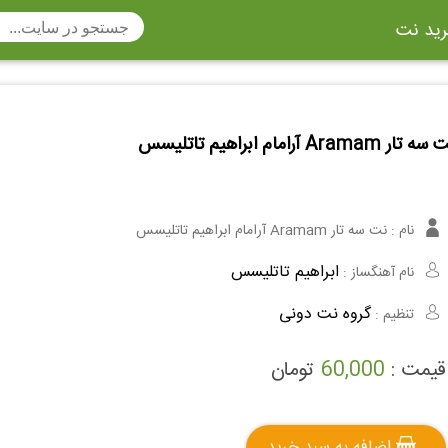
ید نت
تار
سنتور
ساز دهنی
ارینت
 تار Aramam آرامام ابراهیم تاتلیسس
سه تار
تار
اکسوفون
بربط
چنگ
وکن اشپیل
ویبرافون
کنترباس
نام :
نت سه تار Aramam آرامام ابراهیم تاتلیسس
ی هفت بند
وکال
ترومبون
ابراهیم تاتلیسس
نام آهنگساز :
ولا
قانون
مثلث
گروه نت دونی
تنظیم :
وت ریکوردر
توبا
هورن
قیمت :
60,000
تومان
اضافه به سبد خرید