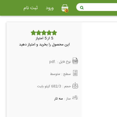
ورود
ثبت نام
0
5
از 5 امتیاز
این محصول را بخرید و امتیاز دهید
نوع فایل :
.pdf
سطح :
متوسط
حجم :
682/3 کیلو بایت
ساز :
سه تار