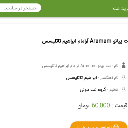
ید نت
تار
سنتور
ساز دهنی
ارینت
انو Aramam آرامام ابراهیم تاتلیسس
سه تار
تار
اکسوفون
بربط
چنگ
وکن اشپیل
ویبرافون
کنترباس
نام :
نت پیانو Aramam آرامام ابراهیم تاتلیسس
ی هفت بند
وکال
ترومبون
ابراهیم تاتلیسس
نام آهنگساز :
ولا
قانون
مثلث
گروه نت دونی
تنظیم :
وت ریکوردر
توبا
هورن
قیمت :
60,000
تومان
اضافه به سبد خرید