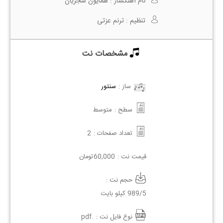
نام آهنگساز :
همایون شجریان
تنظیم :
ترنم عزتی
مشخصات نت
ساز :
سنتور
سطح :
متوسط
تعداد صفحات :
2
قیمت نت :
60,000
تومان
حجم نت :
989/5 کیلو بایت
نوع فایل نت :
.pdf