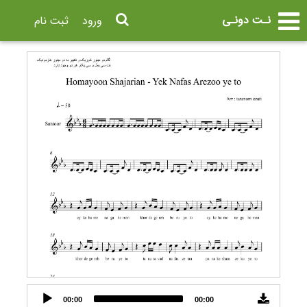
نـت دونـی
ورود
ثبت نام
Audio
00:00
00:00