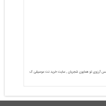
فس آرزوی تو همایون شجریان , سایت خرید نت موسیقی ک