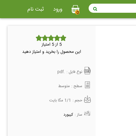
ورود
ثبت نام
0
5
از 5 امتیاز
این محصول را بخرید و امتیاز دهید
نوع فایل :
.pdf
سطح :
متوسط
حجم :
1/1 مگا بایت
ساز :
کیبورد