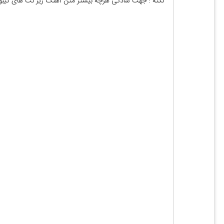
نکته : جهت سادگی هرچه بیشتر متن آهنگ زیر نت های کیبو