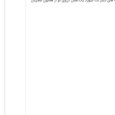
های دیگر نت کیبورد یک نفس آرزوی تو از همایون شجریان