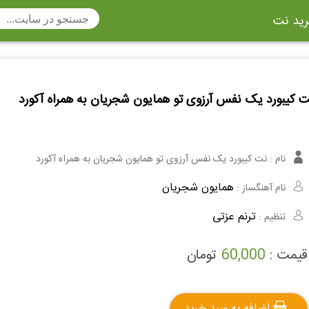
ید نت
تار
سنتور
ساز دهنی
ارینت
سه تار
تار
 کیبورد یک نفس آرزوی تو همایون شجریان به همراه آکورد
اکسوفون
بربط
چنگ
وکن اشپیل
ویبرافون
کنترباس
نام :
نت کیبورد یک نفس آرزوی تو همایون شجریان به همراه آکورد
ی هفت بند
وکال
ترومبون
همایون شجریان
نام آهنگساز :
ولا
قانون
مثلث
ترنم عزتی
تنظیم :
وت ریکوردر
توبا
هورن
قیمت :
60,000
تومان
اضافه به سبد خرید